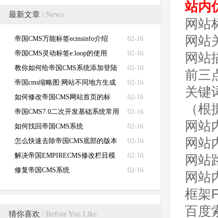
站内
最新文章
/ News
网站
网站
帝国CMS万能标签ecmsinfo介绍
02-16
帝国CMS灵动标签e:loop的使用
02-16
网站
教你如何给帝国CMS系统添加登陆
02-16
前三
失败次数限制
帝国cms缩略图:网站不同地方生成
02-16
关键
不同的缩略图
如何修改帝国CMS网站首页的标
02-16
（根
题、关键词、描述和LOGO
帝国CMS7.0二次开发基础系统常用
02-16
网站
函数功能说明
如何找回帝国CMS系统
02-16
网站
（EMPIRECMS）管理员密码
怎么快速去除帝国CMS底部的版本
02-16
信息？如何去除帝国CMS版权信息
解决帝国EMPIRECMS修改栏目模
02-16
网站
版不生效的问题
修复帝国CMS系统
02-16
网站内
（EMPIRECMS）验证码无法显示
框架F
的故障
百度索
猜你喜欢
/ Before You Like