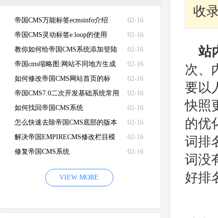
收
帝国CMS万能标签ecmsinfo介绍
02-16
帝国CMS灵动标签e:loop的使用
02-16
站
教你如何给帝国CMS系统添加登陆
02-16
失败次数限制
帝国cms缩略图:网站不同地方生成
02-16
次、
不同的缩略图
如何修改帝国CMS网站首页的标
02-16
要以
题、关键词、描述和LOGO
帝国CMS7.0二次开发基础系统常用
02-16
快照
函数功能说明
如何找回帝国CMS系统
02-16
的优
（EMPIRECMS）管理员密码
怎么快速去除帝国CMS底部的版本
02-16
信息？如何去除帝国CMS版权信息
解决帝国EMPIRECMS修改栏目模
02-16
词排
版不生效的问题
修复帝国CMS系统
02-16
词没
（EMPIRECMS）验证码无法显示
好排
VIEW MORE
的故障