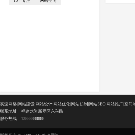
10年专注
网站空间
实速网络|网站建设|网站设计|网站优化|网站仿制|网站SEO|网站推广|空间域
联系地址：福建龙岩新罗区东兴路
服务热线：13888888888