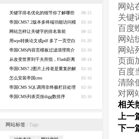
网站
关键字排名优化的细节你了解哪些
08-15
关键
_seo外包平台
帝国CMS7.2版本多终端功能访问模
02-16
百度
板设置使用方法图文教程
网站怎样让关键字的排名靠前
08-15
网站
用wps转换论文成pdf 多了一页空白
01-20
网站
帝国CMS内容页模板过滤清理简介
02-16
页面
smalltext前后空格的方法！
从改变世界到千夫所指，Flash距离
08-14
生命尽头并不遥远
帝国CMS7.2图片上传老是重复的解
02-16
百度
决方法
怎么安装帝国cms
02-16
清除
帝国CMS SQL调用非终极栏目处理
02-16
对网
技巧
帝国CMS列表页按digg数排序
02-16
相关
上一
网站标签
/ Tags
下一