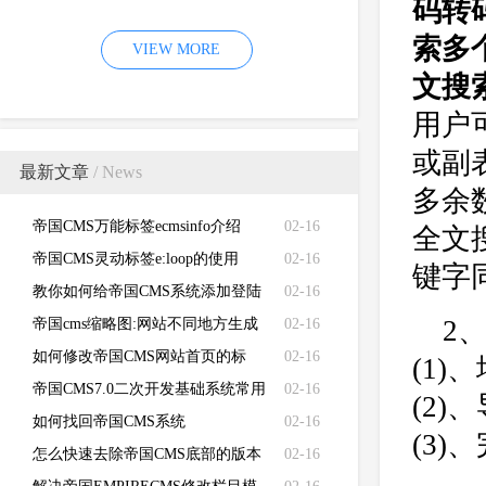
码转
（EMPIRECMS）验证码无法显示
索多
VIEW MORE
的故障
文搜
用户
或副
最新文章
/ News
多余
帝国CMS万能标签ecmsinfo介绍
02-16
全文
帝国CMS灵动标签e:loop的使用
02-16
键字
教你如何给帝国CMS系统添加登陆
02-16
2
失败次数限制
帝国cms缩略图:网站不同地方生成
02-16
不同的缩略图
如何修改帝国CMS网站首页的标
02-16
(1
题、关键词、描述和LOGO
帝国CMS7.0二次开发基础系统常用
02-16
(2
函数功能说明
如何找回帝国CMS系统
02-16
(3)
（EMPIRECMS）管理员密码
怎么快速去除帝国CMS底部的版本
02-16