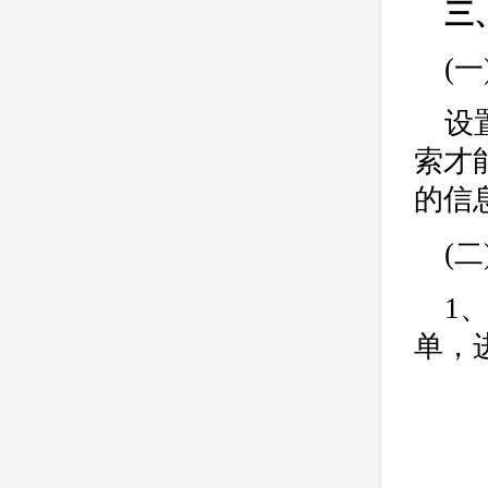
三
(
设
索才
的信
(
1
单，