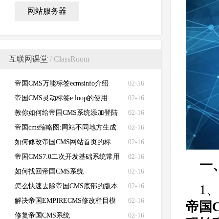
网站服务器
互联网课堂
/ ClassRoom
帝国CMS万能标签ecmsinfo介绍
02-16
帝国CMS灵动标签e:loop的使用
02-16
教你如何给帝国CMS系统添加登陆
02-16
失败次数限制
帝国cms缩略图:网站不同地方生成
02-16
不同的缩略图
如何修改帝国CMS网站首页的标
02-16
题、关键词、描述和LOGO
帝国CMS7.0二次开发基础系统常用
02-16
一
函数功能说明
如何找回帝国CMS系统
02-16
（EMPIRECMS）管理员密码
怎么快速去除帝国CMS底部的版本
02-16
1
信息？如何去除帝国CMS版权信息
解决帝国EMPIRECMS修改栏目模
02-16
帝国
版不生效的问题
修复帝国CMS系统
02-16