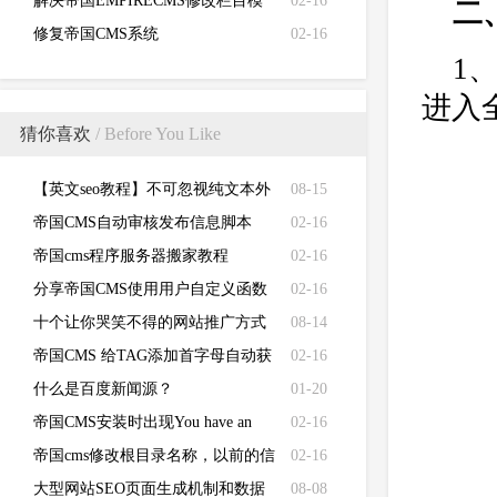
信息？如何去除帝国CMS版权信息
解决帝国EMPIRECMS修改栏目模
02-16
二
版不生效的问题
修复帝国CMS系统
02-16
1
（EMPIRECMS）验证码无法显示
进入
的故障
猜你喜欢
/ Before You Like
【英文seo教程】不可忽视纯文本外
08-15
链对于网站排名的作用
帝国CMS自动审核发布信息脚本
02-16
帝国cms程序服务器搬家教程
02-16
分享帝国CMS使用用户自定义函数
02-16
取发表的新闻数
十个让你哭笑不得的网站推广方式
08-14
帝国CMS 给TAG添加首字母自动获
02-16
取首字母
什么是百度新闻源？
01-20
帝国CMS安装时出现You have an
02-16
error in your SQL syntax错误代码的
帝国cms修改根目录名称，以前的信
02-16
解决方法
息如何调用？
大型网站SEO页面生成机制和数据
08-08