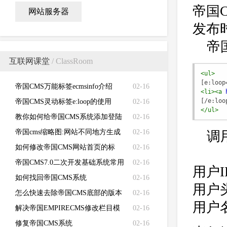
帝国
网站服务器
发布时
帝
互联网课堂
/ ClassRoom
<ul
>
[e:loop
帝国CMS万能标签ecmsinfo介绍
02-16
<li
>
<a
[/e:loo
帝国CMS灵动标签e:loop的使用
02-16
</ul
>
教你如何给帝国CMS系统添加登陆
02-16
失败次数限制
帝国cms缩略图:网站不同地方生成
02-16
调
不同的缩略图
如何修改帝国CMS网站首页的标
02-16
题、关键词、描述和LOGO
帝国CMS7.0二次开发基础系统常用
02-16
用户ID
函数功能说明
如何找回帝国CMS系统
02-16
用户头像
（EMPIRECMS）管理员密码
怎么快速去除帝国CMS底部的版本
02-16
用户名称
信息？如何去除帝国CMS版权信息
解决帝国EMPIRECMS修改栏目模
02-16
版不生效的问题
修复帝国CMS系统
02-16