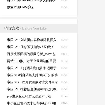
信息？如何去除帝国CMS版权信息
解决帝国EMPIRECMS修改栏目模
02-16
版不生效的问题
修复帝国CMS系统
02-16
（EMPIRECMS）验证码无法显示
的故障
猜你喜欢
/ Before You Like
帝国CMS列表页内容模板随机插入
02-16
增加广告
帝国CMS信息置顶扣除相应积分
02-16
百度快照回档的原因分析_seo外包
08-15
平台
网站SEO推广对于企业网站的重要
01-20
性
帝国CMS QQ登陆接口插件 适用于
02-16
所有帝国7.2版本
帝国cms后台采集支持https开头的协
02-16
议地址修改方法
帝国cms二次开发函数对应文件目录
02-16
分享
帝国CMS推荐信息加图标标记的教
02-16
程
php生成验证码后无法显示，在
01-20
photoshop下可以看到
中小企业营销需求已与传统SEO服
08-16