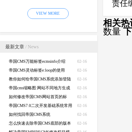
责任
（EMPIRECMS）验证码无法显示
VIEW MORE
的故障
相关热
数量
下
最新文章
/ News
帝国CMS万能标签ecmsinfo介绍
02-16
帝国CMS灵动标签e:loop的使用
02-16
教你如何给帝国CMS系统添加登陆
02-16
失败次数限制
帝国cms缩略图:网站不同地方生成
02-16
不同的缩略图
如何修改帝国CMS网站首页的标
02-16
题、关键词、描述和LOGO
帝国CMS7.0二次开发基础系统常用
02-16
函数功能说明
如何找回帝国CMS系统
02-16
（EMPIRECMS）管理员密码
怎么快速去除帝国CMS底部的版本
02-16