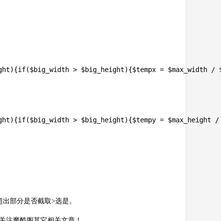
ght){if($big_width > $big_height){$tempx = $max_width / 
ght){if($big_width > $big_height){$tempy = $max_height /
)
超出部分是否截取>选是。
请关注魔酷阁其它相关文章！