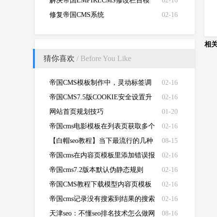
信息？如何去除帝国CMS版权信息
解决帝国EMPIRECMS修改栏目模
02-16
版不生效的问题
修复帝国CMS系统
02-16
（EMPIRECMS）验证码无法显示
的故障
相
猜你喜欢
/ Before You Like
帝国CMS模板制作中，灵动标签调
02-16
用自定义页面的方法和例子
帝国CMS7.5版COOKIE安全设置升
02-16
级，更上一台阶
网站首页规划技巧
01-20
帝国cms电影模板在列表页获取多个
02-16
真实播放地址
【白帽seo教程】当下最流行的几种
08-15
寻找合适友链的方法
帝国cms在内容页模板里添加错误报
02-16
告链接
帝国cms7.2版本默认伪静态规则
02-16
帝国CMS教程下载模型内容页模板
02-16
显示下载点数
帝国cms记录没有搜索到结果的搜索
02-16
关键字入数据库
天津seo：不懂seo排名技术怎么做网
08-16