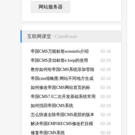
网站服务器
互联网课堂
/ ClassRoom
帝国CMS万能标签ecmsinfo介绍
02-16
帝国CMS灵动标签e:loop的使用
02-16
教你如何给帝国CMS系统添加登陆
02-16
失败次数限制
帝国cms缩略图:网站不同地方生成
02-16
不同的缩略图
如何修改帝国CMS网站首页的标
02-16
题、关键词、描述和LOGO
帝国CMS7.0二次开发基础系统常用
02-16
函数功能说明
如何找回帝国CMS系统
02-16
（EMPIRECMS）管理员密码
怎么快速去除帝国CMS底部的版本
02-16
信息？如何去除帝国CMS版权信息
解决帝国EMPIRECMS修改栏目模
02-16
版不生效的问题
修复帝国CMS系统
02-16