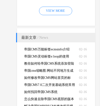
（EMPIRECMS）验证码无法显示
VIEW MORE
的故障
最新文章
/ News
帝国CMS万能标签ecmsinfo介绍
02-16
帝国CMS灵动标签e:loop的使用
02-16
教你如何给帝国CMS系统添加登陆
02-16
失败次数限制
帝国cms缩略图:网站不同地方生成
02-16
不同的缩略图
如何修改帝国CMS网站首页的标
02-16
题、关键词、描述和LOGO
帝国CMS7.0二次开发基础系统常用
02-16
函数功能说明
如何找回帝国CMS系统
02-16
（EMPIRECMS）管理员密码
怎么快速去除帝国CMS底部的版本
02-16