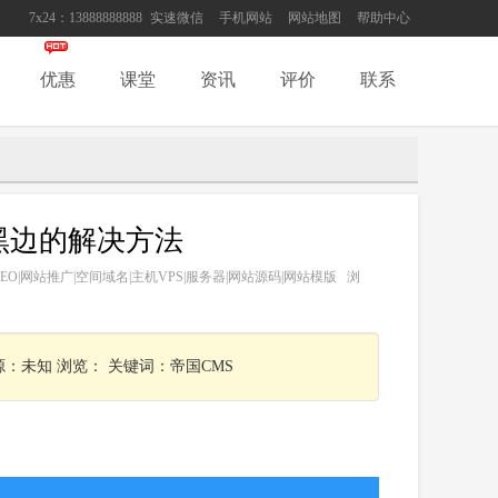
7x24：13888888888
实速微信
手机网站
网站地图
帮助中心
优惠
课堂
资讯
评价
联系
黑边的解决方法
网站SEO|网站推广|空间域名|主机VPS|服务器|网站源码|网站模版 浏
来源：未知 浏览： 关键词：帝国CMS