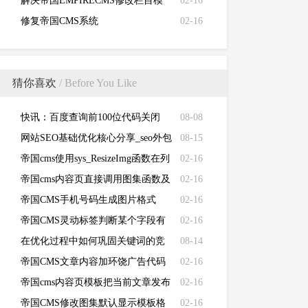
信息？如何去除帝国CMS版权信息
解决帝国EMPIRECMS修改栏目模
02-16
版不生效的问题
修复帝国CMS系统
02-16
（EMPIRECMS）验证码无法显示
的故障
猜你喜欢
/ Before You Like
快讯：百度查询前100位代码关闭
08-08
网站SEO基础优化核心分享_seo外包
08-15
平台
帝国cms使用sys_ResizeImg函数在列
02-16
表页自动生成不同大小的缩略图
帝国cms内容页直接调用图集函数及
02-16
使用方法
帝国CMS手机号码生成图片格式
02-16
帝国CMS灵动标签判断某个字段有
02-16
内容则显示1无内容则显示2
在优化过程中如何巩固关键词的竞
08-14
争力度
帝国CMS文章内容加环饶广告代码
02-16
帝国cms内容页模板把当前文章发布
02-16
时间改成几年几月几号星期几显示
帝国CMS修改图集默认显示模板格
02-16