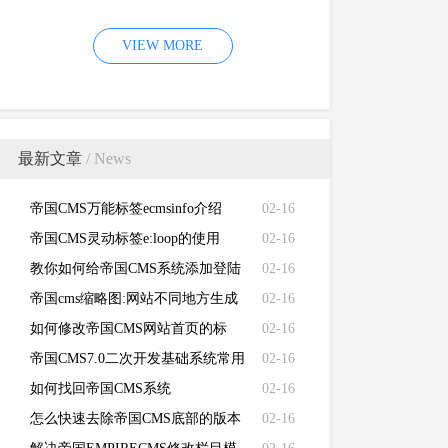
（EMPIRECMS）验证码无法显示
VIEW MORE
的故障
最新文章
/ News
帝国CMS万能标签ecmsinfo介绍
02-16
帝国CMS灵动标签e:loop的使用
02-16
教你如何给帝国CMS系统添加登陆
02-16
失败次数限制
帝国cms缩略图:网站不同地方生成
02-16
不同的缩略图
如何修改帝国CMS网站首页的标
02-16
题、关键词、描述和LOGO
帝国CMS7.0二次开发基础系统常用
02-16
函数功能说明
如何找回帝国CMS系统
02-16
（EMPIRECMS）管理员密码
怎么快速去除帝国CMS底部的版本
02-16