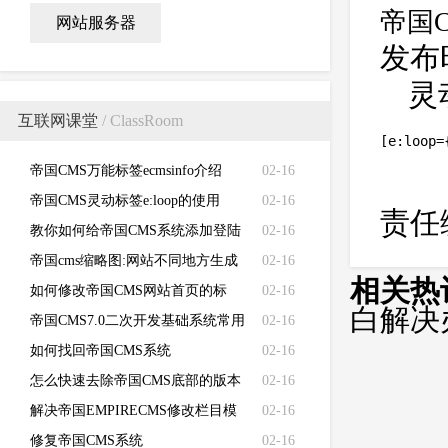
帝国
网站服务器
发布时
灵
互联网课堂
/ ClassRoom
[e:loop=
帝国CMS万能标签ecmsinfo介绍
02-16
帝国CMS灵动标签e:loop的使用
02-16
责任
教你如何给帝国CMS系统添加登陆
02-16
失败次数限制
帝国cms缩略图:网站不同地方生成
02-16
相关热
不同的缩略图
如何修改帝国CMS网站首页的标
02-16
白解决
题、关键词、描述和LOGO
帝国CMS7.0二次开发基础系统常用
02-16
函数功能说明
如何找回帝国CMS系统
02-16
（EMPIRECMS）管理员密码
怎么快速去除帝国CMS底部的版本
02-16
信息？如何去除帝国CMS版权信息
解决帝国EMPIRECMS修改栏目模
02-16
版不生效的问题
修复帝国CMS系统
02-16