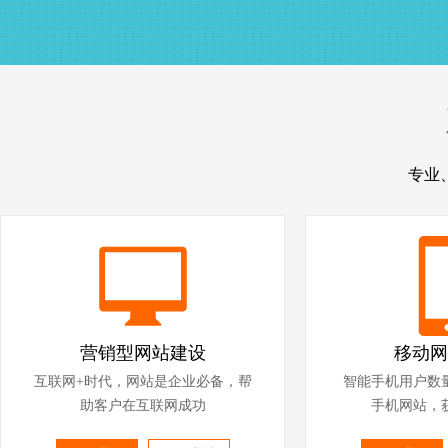
专业
营销型网站建设
移动网
互联网+时代，网站是企业必备，帮
智能手机用户数
助客户在互联网成功
手机网站，