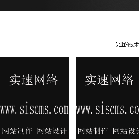
专业的技术
吴毅
陈雪
技术指导
客户经理
5年工作经验
6年工作经验
擅长：网站设计、SEO优
擅长：互联网营销、前端开
化、程序开发
发、SEO优化排名
坚信：没有做不到，只有你
坚信：没有不懂和客户，只
不想做！
有不会教的师傅！