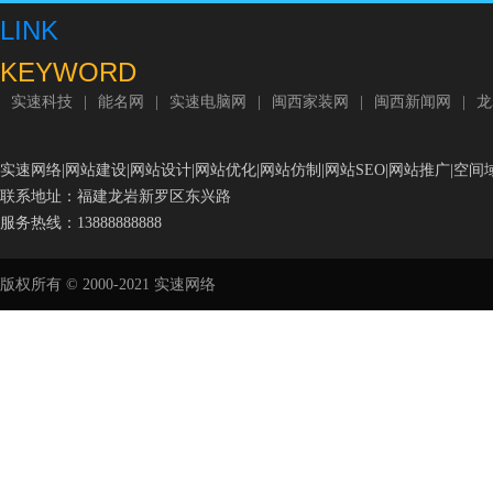
LINK
KEYWORD
实速科技
|
能名网
|
实速电脑网
|
闽西家装网
|
闽西新闻网
|
龙
实速网络|网站建设|网站设计|网站优化|网站仿制|网站SEO|网站推广|空间域
联系地址：福建龙岩新罗区东兴路
服务热线：13888888888
版权所有 © 2000-2021 实速网络