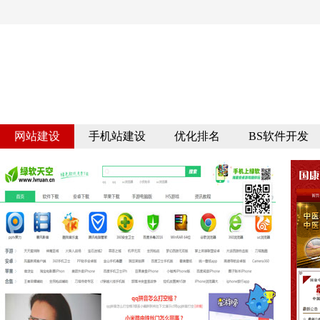
网站建设
手机站建设
优化排名
BS软件开发